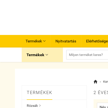
Termékek
Nyitvatartás
Elérhetősége

Termékek


»
Kon
TERMÉKEK
2 ÉVE
Rózsák
