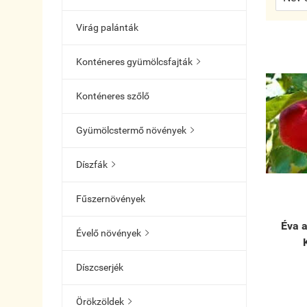
Virág palánták
Konténeres gyümölcsfajták

Konténeres szőlő
Gyümölcstermő növények

Díszfák

Fűszernövények
Éva 
Évelő növények

Díszcserjék
Örökzöldek
