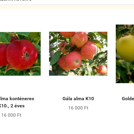
alma konténeres
Gála alma K10
Golde
K10., 2 éves
16 000 Ft
16 000 Ft