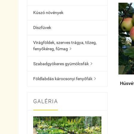
Kúszó növények
Díszfüvek
Virágföldek, szerves trágya, tőzeg,
fenyőkéreg, fűmag

Szabadgyökeres gyümölcsfák

Földlabdás károcsonyi fenyőfák

Húsvét
GALÉRIA