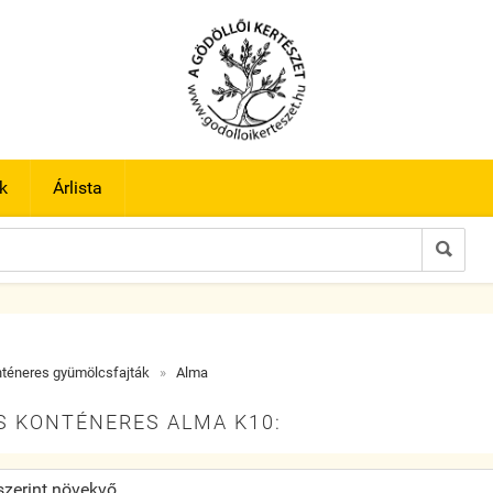
k
Árlista

téneres gyümölcsfajták
»
Alma
S KONTÉNERES ALMA K10: