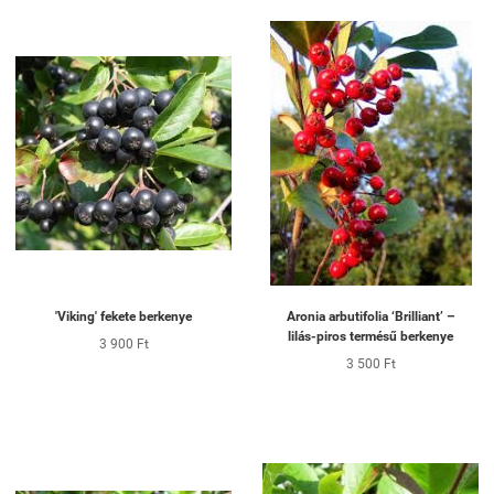
'Viking' fekete berkenye
Aronia arbutifolia ‘Brilliant’ –
lilás-piros termésű berkenye
3 900 Ft
3 500 Ft