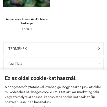
Aronia mirschurinii 'Amit' - fekete
berkenye
3 500 Ft
TERMÉKEK

GALÉRIA

Ez az oldal cookie-kat használ.
ONLINE GAZDABOLT

A böngészés folytatásával jóváhagyja, hogy használjunk az oldal
működéséhez szükséges cookie-kat. Statisztikai, marketing célú
Saját fiók

vagy személyre szabással kapcsolatos cookie-kat csak az Ön
hozzájárulása után használunk.
Elérhetőségek