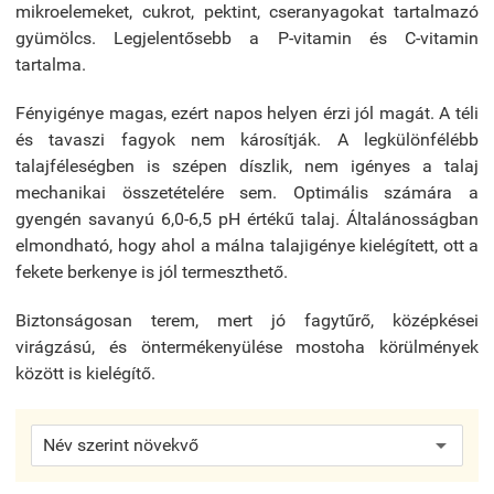
mikroelemeket, cukrot, pektint, cseranyagokat tartalmazó
gyümölcs. Legjelentősebb a P-vitamin és C-vitamin
tartalma.
Fényigénye magas, ezért napos helyen érzi jól magát. A téli
és tavaszi fagyok nem károsítják. A legkülönfélébb
talajféleségben is szépen díszlik, nem igényes a talaj
mechanikai összetételére sem. Optimális számára a
gyengén savanyú 6,0-6,5 pH értékű talaj. Általánosságban
elmondható, hogy ahol a málna talajigénye kielégített, ott a
fekete berkenye is jól termeszthető.
Biztonságosan terem
, mert jó fagytűrő, középkései
virágzású, és öntermékenyülése mostoha körülmények
között is kielégítő.