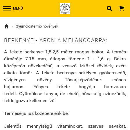


MENÜ

»
Gyümölcstermő növények
BERKENYE - ARONIA MELANOCARPA:
A fekete berkenye 1,5-2,5 méter magas bokor. A termés
átmérője 7-15 mm, átlagos tömege 1 - 1,6 g. Bokra
középerős növekedésű, a vessző ízközei rövidek, ezért
alkata tömör. A fekete berkenye sekélyen gyökeresedő,
vízigényes növény. Tősarjképződésre erősen
hajlamos. Fényes fekete bogyója hamvasan
fedett. Gyümölcse fanyar, de ehető, húsa alig színeződik,
feldolgozva kellemes ízű.
Termése július közepére érik be.
Jelentős mennyiségű vitaminokat, szerves savakat,