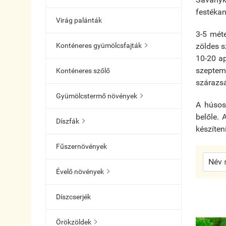
festékan
Virág palánták
3-5 méte
Konténeres gyümölcsfajták
zöldes s

10-20 ap
szeptemb
Konténeres szőlő
szárazs
Gyümölcstermő növények

A húsos 
belőle. 
Díszfák

készíteni
Fűszernövények
Évelő növények

Díszcserjék
Örökzöldek
