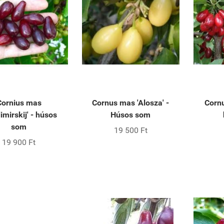
Cornius mas
Cornus mas 'Alosza' -
Cornu
imirskij' - húsos
Húsos som
som
19 500 Ft
19 900 Ft