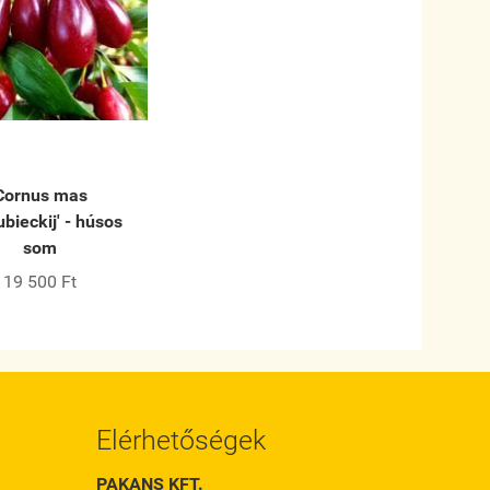
Cornus mas
bieckij' - húsos
som
19 500 Ft
Elérhetőségek
PAKANS KFT.