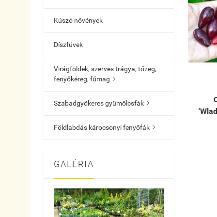
Kúszó növények
Díszfüvek
Virágföldek, szerves trágya, tőzeg,
fenyőkéreg, fűmag

Szabadgyökeres gyümölcsfák

'Wlad
Földlabdás károcsonyi fenyőfák

GALÉRIA