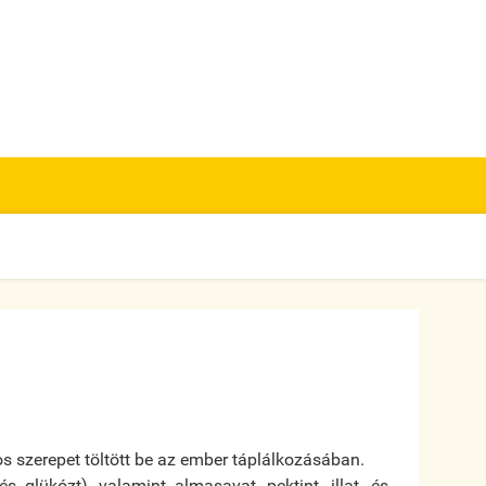
s szerepet töltött be az ember táplálkozásában.
s glükózt), valamint almasavat, pektint, illat- és