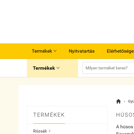
Termékek
Nyitvatartás
Elérhetősége

Termékek


»
Gy
TERMÉKEK
HÚSO
A húsos 
Rózsák

Savanyká