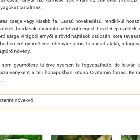
yagokat tartalmaz.
res cserje vagy kisebb fa. Lassú növekedésű, rendkívül hossz
zürkék, bordásak, rásimuló szőrözöttséggel. Levelei ép szélűek,
ró sárga virágból ernyői a rövid hajtások csúcsán, kora tavass
erben érő gyümölcse többnyire piros, tojásdad alakú, átlagosa
ágtűrő növény.
som gyümölcse túlérve nyersen is fogyasztható, de lekvár, ko
Aszalványként a téli hónapokban kitűnő C-vitamin forrás. Kem
.