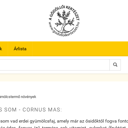
k
Árlista

ümölcstermő növények
S SOM - CORNUS MAS:
som vad erdei gyümölcsfaj, amely már az ősidőktől fogva fonto
s-édes, fanyar ízű termése sok vitamint, cukrokat (fruktózt é