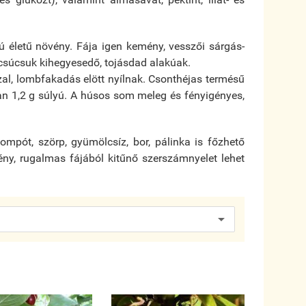
ú életű növény. Fája igen kemény, vesszői sárgás-
 csúcsuk kihegyesedő, tojásdad alakúak.
zal, lombfakadás elött nyílnak. Csonthéjas termésű
n 1,2 g súlyú.
A húsos som meleg és fényigényes,
mpót, szörp, gyümölcsíz, bor, pálinka is főzhető
ény, rugalmas fájából kitűnő szerszámnyelet lehet