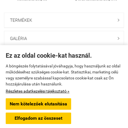
TERMÉKEK

GALÉRIA

Ez az oldal cookie-kat használ.
ONLINE GAZDABOLT

A böngészés folytatásával jóváhagyja, hogy használjunk az oldal
működéséhez szükséges cookie-kat. Statisztikai, marketing célú
Saját fiók

vagy személyre szabással kapcsolatos cookie-kat csak az Ön
hozzájárulása után használunk.
Elérhetőségek

Részletes adatkezelési tájékoztató »
Nem kötelezőek elutasítása
godolloikerteszet.hu -
PAKANS Kft.
-
ÁSZF
-
Adatkezelési tájékoztató
Elfogadom az összeset
Webáruház készítés
a StartÜzlettel.