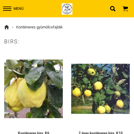


MENÜ

»
Konténeres gyümölcsfajták
BIRS:
Konténeres birs, K6
2 éves konténeres birs, K10