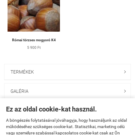
Római törzses mogyoró K4
5 900 Ft
TERMÉKEK

GALÉRIA

Ez az oldal cookie-kat használ.
ONLINE GAZDABOLT

A böngészés folytatásával jóváhagyja, hogy használjunk az oldal
működéséhez szükséges cookie-kat. Statisztikai, marketing célú
Saját fiók

vagy személyre szabással kapcsolatos cookie-kat csak az Ön