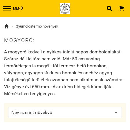


MENÜ

»
Gyümölcstermő növények
MOGYORÓ:
A mogyoró kedveli a nyirkos talajú napos domboldalakat.
Száraz déli lejtőre nem való! Már 50 cm vastag
termőrétegen is megél. Jól termeszthető homokon,
vályogon, agyagon. A durva homok és anehéz agyag
talajféleségű területek azonban nem alkalmasak számára.
Vízigénye évi 650 mm. Az extrém hidegek károsítják.
Mérsékelten fényigényes.