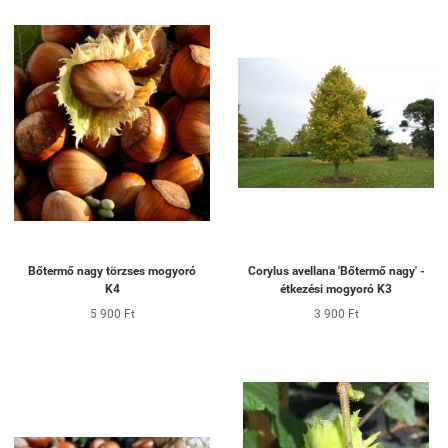
Bőtermő nagy törzses mogyoró
Corylus avellana 'Bőtermő nagy' -
K4
étkezési mogyoró K3
5 900 Ft
3 900 Ft