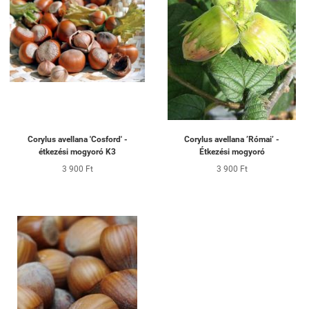
Corylus avellana 'Cosford' -
Corylus avellana ’Római’ -
étkezési mogyoró K3
Étkezési mogyoró
3 900 Ft
3 900 Ft