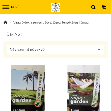


MENÜ

»
Virágföldek, szerves trágya, tőzeg, fenyőkéreg, fűmag
FŰMAG: