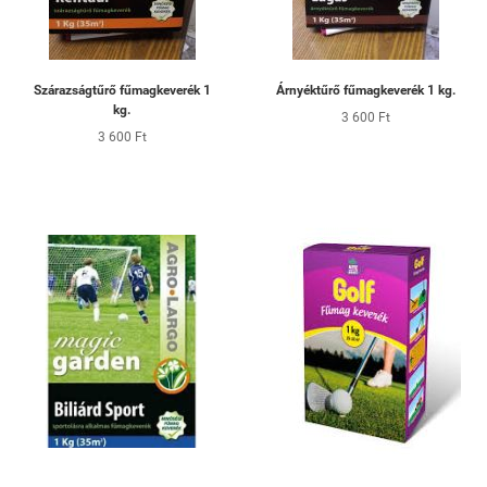
Szárazságtűrő fűmagkeverék 1
Árnyéktűrő fűmagkeverék 1 kg.
kg.
3 600 Ft
3 600 Ft