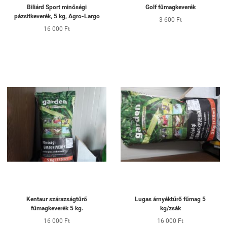
Biliárd Sport minőségi
Golf fűmagkeverék
pázsitkeverék, 5 kg, Agro-Largo
3 600 Ft
16 000 Ft
Kentaur szárazságtűrő
Lugas árnyéktűrő fűmag 5
fűmagkeverék 5 kg.
kg/zsák
16 000 Ft
16 000 Ft