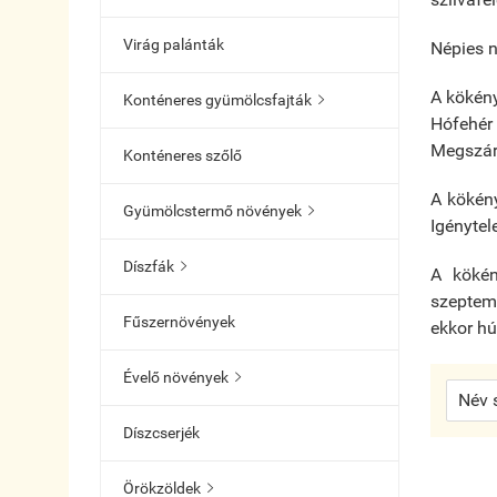
Virág palánták
Népies n
A kökény
Konténeres gyümölcsfajták

Hófehér
Megszárí
Konténeres szőlő
A kökén
Gyümölcstermő növények

Igénytele
Díszfák

A kökén
szeptem
Fűszernövények
ekkor hú
Évelő növények

Díszcserjék
Örökzöldek
