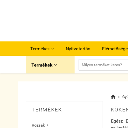
Termékek
Nyitvatartás
Elérhetősége

Termékek


»
Gy
TERMÉKEK
KÖKÉ
Egész E
Rózsák

szilvafé