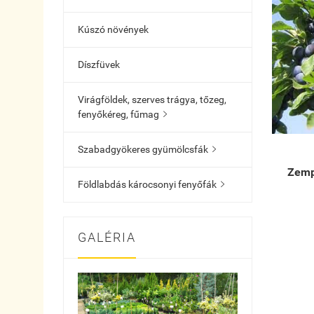
Kúszó növények
Díszfüvek
Virágföldek, szerves trágya, tőzeg,
fenyőkéreg, fűmag

Szabadgyökeres gyümölcsfák

Zemp
Földlabdás károcsonyi fenyőfák

GALÉRIA