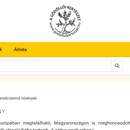
k
Árlista

ümölcstermő növények
NY:
urópában megtalálható, Magyarországon is meghonosodott 
lék
alcsaládjába tartozik. A
szilva
egyik rokona.