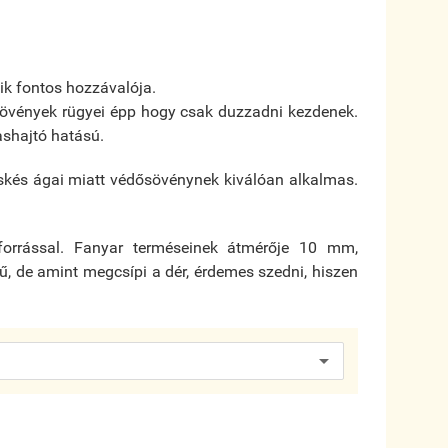
ik fontos hozzávalója.
növények rügyei épp hogy csak duzzadni kezdenek.
ashajtó hatású.
skés ágai miatt védősövénynek kiválóan alkalmas.
forrással. Fanyar terméseinek átmérője 10 mm,
zű, de amint megcsípi a dér, érdemes szedni, hiszen