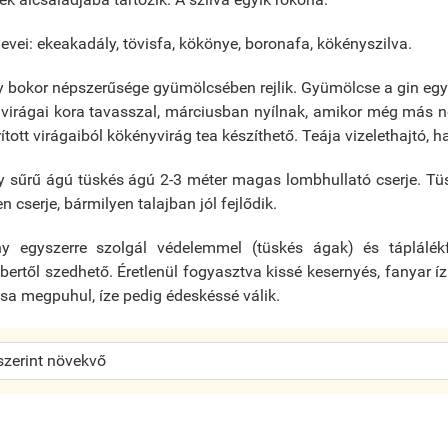
evei: ekeakadály, tövisfa, kökönye, boronafa, kökényszilva.
 bokor népszerűsége gyümölcsében rejlik. Gyümölcse a gin egy
 virágai kora tavasszal, márciusban nyílnak, amikor még más 
tott virágaiból kökényvirág tea készíthető. Teája vizelethajtó, h
y sűrű ágú tüskés ágú 2-3 méter magas lombhullató cserje. Tü
n cserje, bármilyen talajban jól fejlődik.
y egyszerre szolgál védelemmel (tüskés ágak) és táplálék
bertől szedhető.
Éretlenül fogyasztva kissé kesernyés, fanyar í
sa megpuhul, íze pedig édeskéssé válik.