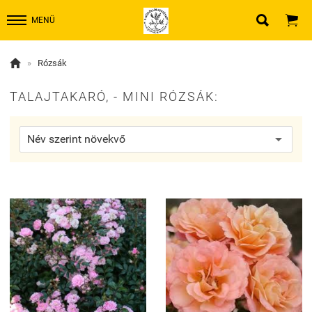


MENÜ

»
Rózsák
TALAJTAKARÓ, - MINI RÓZSÁK: