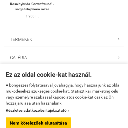
Rosa hybrida 'Gartenfreund' -
sárga talajtakaró rózsa
1 900 Ft
TERMÉKEK

GALÉRIA

Ez az oldal cookie-kat használ.
ONLINE GAZDABOLT

A böngészés folytatásával jóváhagyja, hogy használjunk az oldal
működéséhez szükséges cookie-kat. Statisztikai, marketing célú
Saját fiók

vagy személyre szabással kapcsolatos cookie-kat csak az Ön
hozzájárulása után használunk.
Elérhetőségek

Részletes adatkezelési tájékoztató »
Nem kötelezőek elutasítása
godolloikerteszet.hu -
PAKANS Kft.
-
ÁSZF
-
Adatkezelési tájékoztató