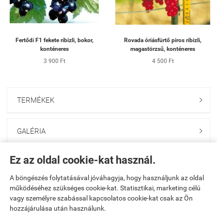
Fertődi F1 fekete ribizli, bokor,
Rovada óriásfürtő piros ribizli,
konténeres
magastörzsű, konténeres
3 900 Ft
4 500 Ft
TERMÉKEK

GALÉRIA

Ez az oldal cookie-kat használ.
ONLINE GAZDABOLT

A böngészés folytatásával jóváhagyja, hogy használjunk az oldal
működéséhez szükséges cookie-kat. Statisztikai, marketing célú
Saját fiók

vagy személyre szabással kapcsolatos cookie-kat csak az Ön
hozzájárulása után használunk.