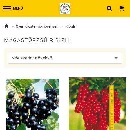


MENÜ

»
Gyümölcstermő növények
»
Ribizli
MAGASTÖRZSŰ RIBIZLI: