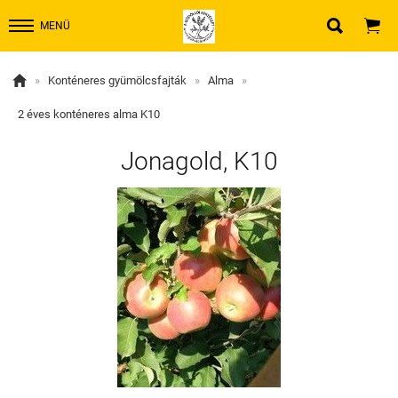


MENÜ

»
Konténeres gyümölcsfajták
»
Alma
»
2 éves konténeres alma K10
Jonagold, K10