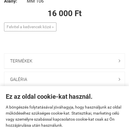
Alany:
MM 106
16 000 Ft
Felvitel a kedvencek közé »
TERMÉKEK

GALÉRIA

Ez az oldal cookie-kat használ.
ONLINE GAZDABOLT

A böngészés folytatásával jóváhagyja, hogy használjunk az oldal
működéséhez szükséges cookie-kat. Statisztikai, marketing célú
Saját fiók

vagy személyre szabással kapcsolatos cookie-kat csak az Ön
hozzájárulása után használunk.