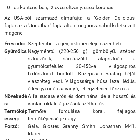
10 l-es konténerben, 2 éves oltvány, szép koronás
Az USA-ból származó almafajta; a 'Golden Delicious'
fajtának a 'Jonathan' fajta általi megporzásából keletkezett
magonc.
Érési idő:
Szeptember végén, október elején szedhető.
Gyümölcs
Nagyméretű (220-250 g), gömbölyű, szépen
:
színeződik, sárgászöld alapszínén a
gyümölcsfelület 30-45%-a világospiros
fedőszínnel borított. Közepesen vastag héját
viaszréteg védi. Világossárga húsa laza, lédús,
édes-gyengén savanyú, jellegzetesen fűszeres.
Növekedé
A fa sudara erős és domináns, de a hosszú és
s:
vastag oldalelágazások széthajlók.
Termőkép
Termőre fordulása korai, fajlagos
esség:
termőképessége nagy.
Porzó:
Gala, Gloster, Granny Smith, Jonathan M41,
Idared