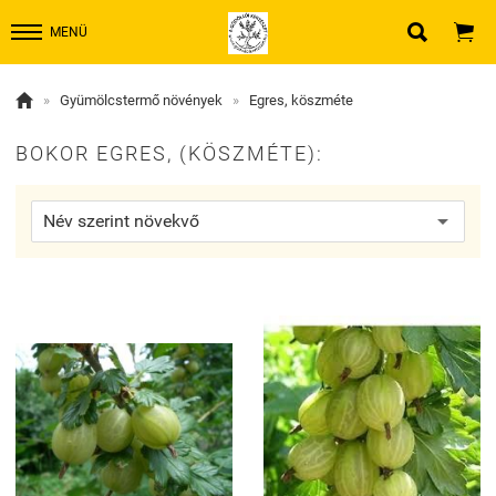


MENÜ

»
Gyümölcstermő növények
»
Egres, köszméte
BOKOR EGRES, (KÖSZMÉTE):