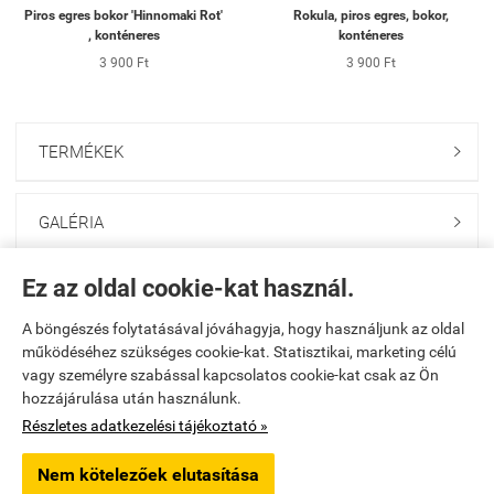
Piros egres bokor 'Hinnomaki Rot'
Rokula, piros egres, bokor,
, konténeres
konténeres
3 900 Ft
3 900 Ft
TERMÉKEK

GALÉRIA

Ez az oldal cookie-kat használ.
ONLINE GAZDABOLT

A böngészés folytatásával jóváhagyja, hogy használjunk az oldal
működéséhez szükséges cookie-kat. Statisztikai, marketing célú
Saját fiók

vagy személyre szabással kapcsolatos cookie-kat csak az Ön
hozzájárulása után használunk.
Elérhetőségek

Részletes adatkezelési tájékoztató »
Nem kötelezőek elutasítása
godolloikerteszet.hu -
PAKANS Kft.
-
ÁSZF
-
Adatkezelési tájékoztató