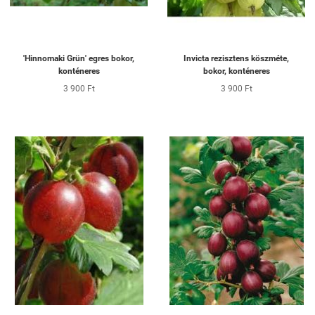
'Hinnomaki Grün' egres bokor,
Invicta rezisztens köszméte,
konténeres
bokor, konténeres
3 900 Ft
3 900 Ft