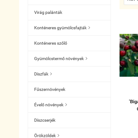
Virág palánták
Konténeres gyümölcsfajták

Konténeres szőlő
Gyümölcstermő növények

Díszfák

Fűszernövények
'Big
Évelő növények

Díszcserjék
Örökzöldek
