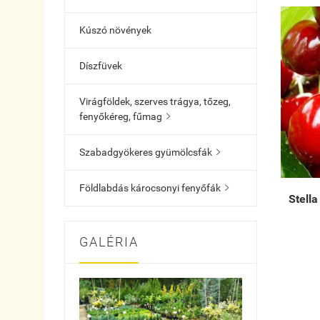
Kúszó növények
Díszfüvek
Virágföldek, szerves trágya, tőzeg,
fenyőkéreg, fűmag

Szabadgyökeres gyümölcsfák

Földlabdás károcsonyi fenyőfák

Stell
GALÉRIA