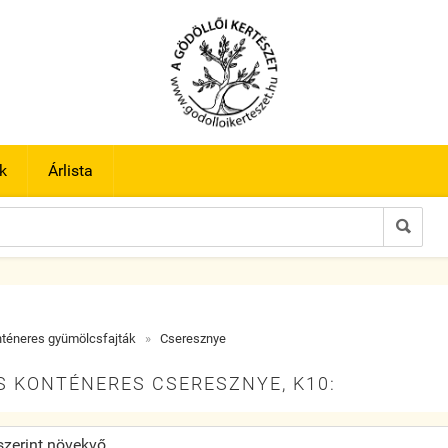
k
Árlista

téneres gyümölcsfajták
»
Cseresznye
S KONTÉNERES CSERESZNYE, K10: