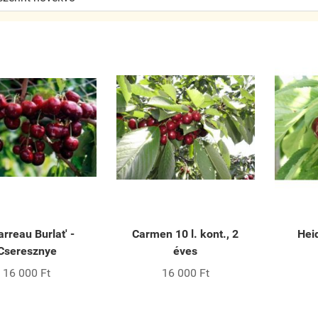
arreau Burlat' -
Carmen 10 l. kont., 2
Hei
Cseresznye
éves
16 000 Ft
16 000 Ft