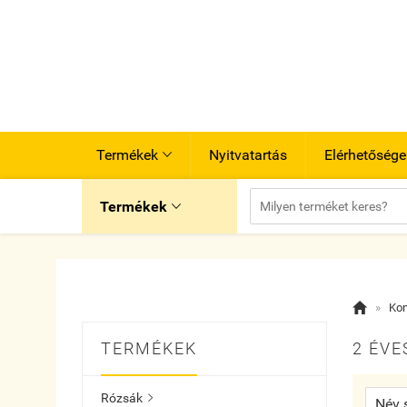
Termékek
Nyitvatartás
Elérhetősége

Termékek


»
Kon
TERMÉKEK
2 ÉVE
Rózsák
