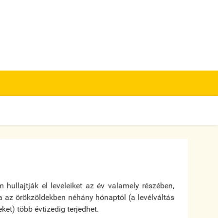
hullajtják el leveleiket az év valamely részében,
 az örökzöldekben néhány hónaptól (a levélváltás
ket) több évtizedig terjedhet.