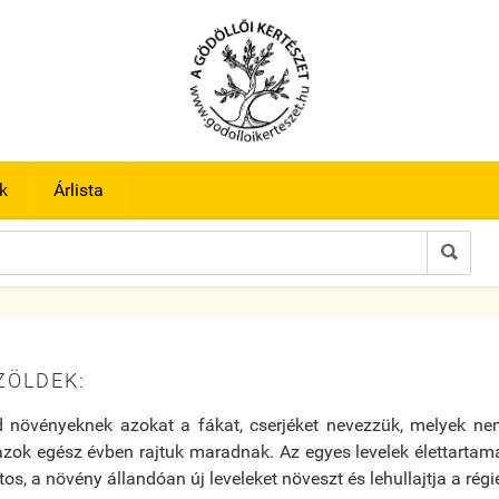
k
Árlista

ZÖLDEK:
 növényeknek azokat a fákat, cserjéket nevezzük, melyek nem 
ok egész évben rajtuk maradnak. Az egyes levelek élettartama
os, a növény állandóan új leveleket növeszt és lehullajtja a régie