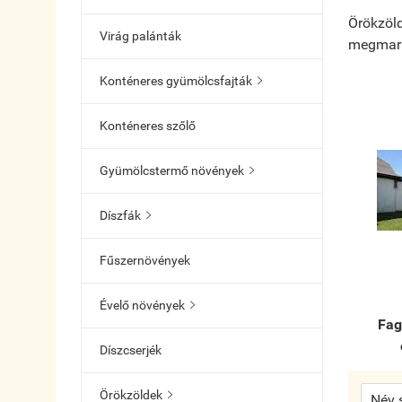
Örökzöld
Virág palánták
megmarad
Konténeres gyümölcsfajták

Konténeres szőlő
Gyümölcstermő növények

Díszfák

Fűszernövények
Évelő növények

Fag
Díszcserjék
Örökzöldek
