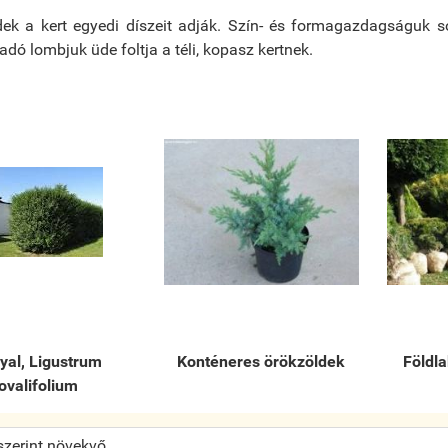
ek a kert egyedi díszeit adják. Szín- és formagazdagságuk so
ó lombjuk üde foltja a téli, kopasz kertnek.
yal, Ligustrum
Konténeres örökzöldek
Földl
ovalifolium