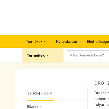
Termékek
Nyitvatartás
Elérhetősége

Termékek

ÖRÖK
Örökzöld
TERMÉKEK
hanem az
folyamat
Rózsák
