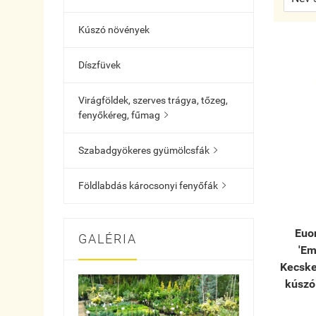
Kúszó növények
Díszfüvek
Virágföldek, szerves trágya, tőzeg,
fenyőkéreg, fűmag

Szabadgyökeres gyümölcsfák

Földlabdás károcsonyi fenyőfák

Euo
GALÉRIA
'Em
Kecske
kúszó