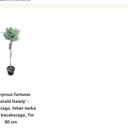
nymus fortunei
erald Gaiety' -
rágó, fehér-tarka
 kecskerágó, Tm
80 cm