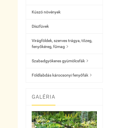
Kúszó növények
Díszfüvek
Virágföldek, szerves trágya, tőzeg,
fenyőkéreg, fűmag

Szabadgyökeres gyümölcsfák

Földlabdás károcsonyi fenyőfák

GALÉRIA