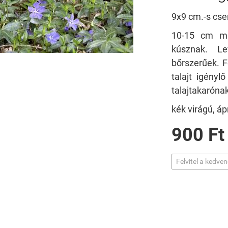
9x9 cm.-s cs
10-15 cm ma
kúsznak. Lev
bőrszerűek. 
talajt igényl
talajtakarónak
kék virágú, áp
900 Ft
Felvitel a kedve