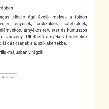
erépben
gas elhajló ágú évelő, melyek a földön
elei fényesek, örökzöldek, sötétzöldek,
Félárnyékos, árnyékos területet és humuszos
ő dísznövény. Ültethető árnyékos területekre
, fák és cserjék alá, sziklakertekbe.
rilis -májusban virágzik.
ncek közé »