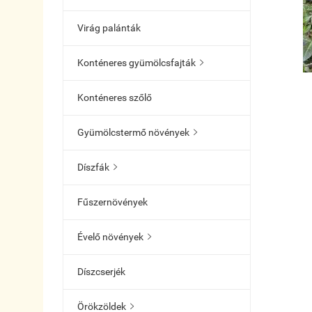
Virág palánták
Konténeres gyümölcsfajták

Konténeres szőlő
Gyümölcstermő növények

Díszfák

Fűszernövények
Évelő növények

Díszcserjék
Örökzöldek
