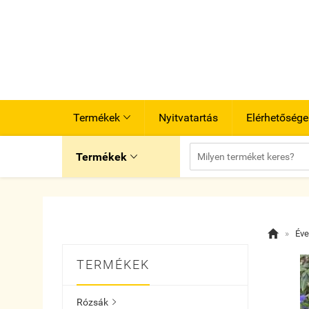
Termékek
Nyitvatartás
Elérhetősége

Termékek


»
Éve
TERMÉKEK
Rózsák
