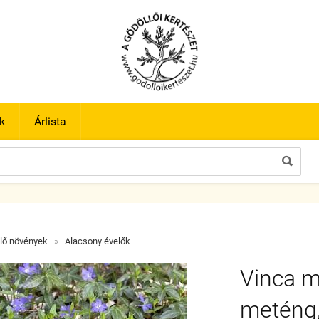
k
Árlista

lő növények
»
Alacsony évelők
Vinca m
meténg, 