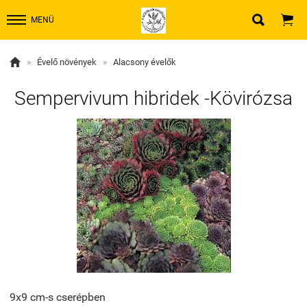


MENÜ

»
Évelő növények
»
Alacsony évelők
Sempervivum hibridek -Kövirózsa
9x9 cm-s cserépben