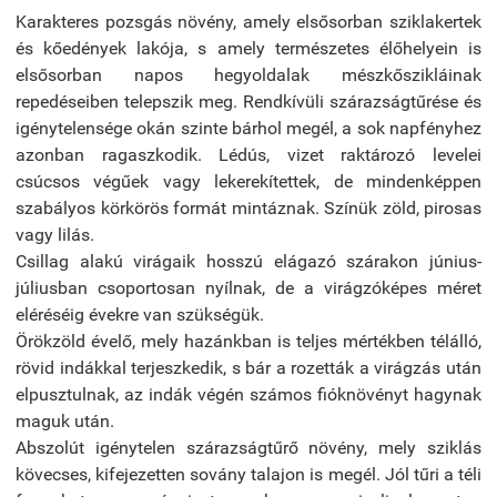
Karakteres pozsgás növény, amely elsősorban sziklakertek
és kőedények lakója, s amely természetes élőhelyein is
elsősorban napos hegyoldalak mészkőszikláinak
repedéseiben telepszik meg. Rendkívüli szárazságtűrése és
igénytelensége okán szinte bárhol megél, a sok napfényhez
azonban ragaszkodik. Lédús, vizet raktározó levelei
csúcsos végűek vagy lekerekítettek, de mindenképpen
szabályos körkörös formát mintáznak. Színük zöld, pirosas
vagy lilás.
Csillag alakú virágaik hosszú elágazó szárakon június-
júliusban csoportosan nyílnak, de a virágzóképes méret
eléréséig évekre van szükségük.
Örökzöld évelő, mely hazánkban is teljes mértékben télálló,
rövid indákkal terjeszkedik, s bár a rozetták a virágzás után
elpusztulnak, az indák végén számos fióknövényt hagynak
maguk után.
Abszolút igénytelen szárazságtűrő növény, mely sziklás
kövecses, kifejezetten sovány talajon is megél. Jól tűri a téli