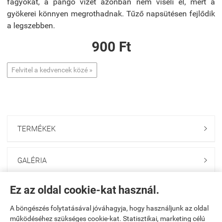
fagyokat, a pangó vizet azonban nem viseli el, mert a
gyökerei könnyen megrothadnak. Tűző napsütésen fejlődik
a legszebben.
900 Ft
Felvitel a kedvencek közé »
TERMÉKEK

GALÉRIA

Ez az oldal cookie-kat használ.
ONLINE GAZDABOLT

A böngészés folytatásával jóváhagyja, hogy használjunk az oldal
működéséhez szükséges cookie-kat. Statisztikai, marketing célú