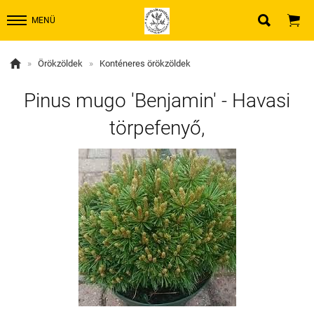


MENÜ

»
Örökzöldek
»
Konténeres örökzöldek
Pinus mugo 'Benjamin' - Havasi
törpefenyő,