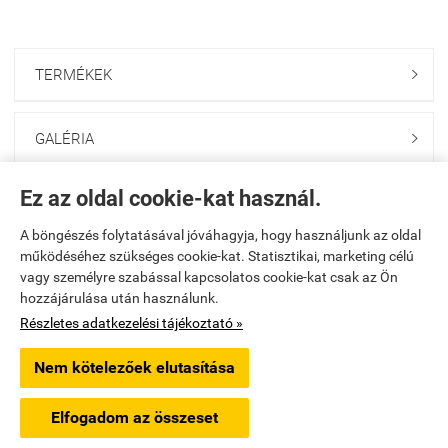
TERMÉKEK

GALÉRIA

Ez az oldal cookie-kat használ.
ONLINE GAZDABOLT

A böngészés folytatásával jóváhagyja, hogy használjunk az oldal
működéséhez szükséges cookie-kat. Statisztikai, marketing célú
Saját fiók

vagy személyre szabással kapcsolatos cookie-kat csak az Ön
hozzájárulása után használunk.
Elérhetőségek

Részletes adatkezelési tájékoztató »
Nem kötelezőek elutasítása
godolloikerteszet.hu -
PAKANS Kft.
-
ÁSZF
-
Adatkezelési tájékoztató
Elfogadom az összeset
Webáruház készítés
a StartÜzlettel.