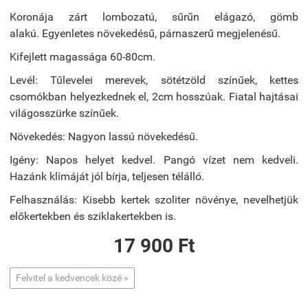
Koronája zárt lombozatú, sűrűn elágazó, gömb
alakú. Egyenletes növekedésű, párnaszerű megjelenésű.
Kifejlett magassága 60-80cm.
Levél: Tűlevelei merevek, sötétzöld színűek, kettes
csomókban helyezkednek el, 2cm hosszúak. Fiatal hajtásai
világosszürke színűek.
Növekedés: Nagyon lassú növekedésű.
Igény: Napos helyet kedvel. Pangó vízet nem kedveli.
Hazánk klímáját jól bírja, teljesen télálló.
Felhasználás: Kisebb kertek szoliter növénye, nevelhetjük
előkertekben és sziklakertekben is.
17 900 Ft
Felvitel a kedvencek közé »