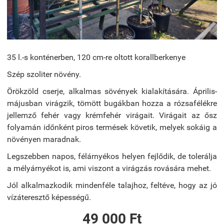
35 l.-s konténerben, 120 cm-re oltott korallberkenye
Szép szoliter növény.
Örökzöld cserje, alkalmas sövények kialakítására. Április-
májusban virágzik, tömött bugákban hozza a rózsafélékre
jellemző fehér vagy krémfehér virágait. Virágait az ősz
folyamán időnként piros termések követik, melyek sokáig a
növényen maradnak.
Legszebben napos, félárnyékos helyen fejlődik, de tolerálja
a mélyárnyékot is, ami viszont a virágzás rovására mehet.
Jól alkalmazkodik mindenféle talajhoz, feltéve, hogy az jó
vízáteresztő képességű.
49 000 Ft