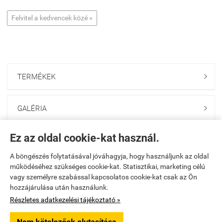
Felvitel a kedvencek közé »
TERMÉKEK

GALÉRIA

Ez az oldal cookie-kat használ.
ONLINE GAZDABOLT

A böngészés folytatásával jóváhagyja, hogy használjunk az oldal
működéséhez szükséges cookie-kat. Statisztikai, marketing célú
Saját fiók

vagy személyre szabással kapcsolatos cookie-kat csak az Ön
hozzájárulása után használunk.
Elérhetőségek

Részletes adatkezelési tájékoztató »
Nem kötelezőek elutasítása