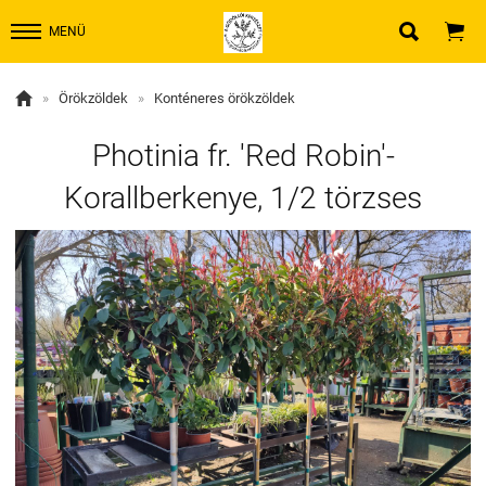


MENÜ

»
Örökzöldek
»
Konténeres örökzöldek
Photinia fr. 'Red Robin'-
Korallberkenye, 1/2 törzses