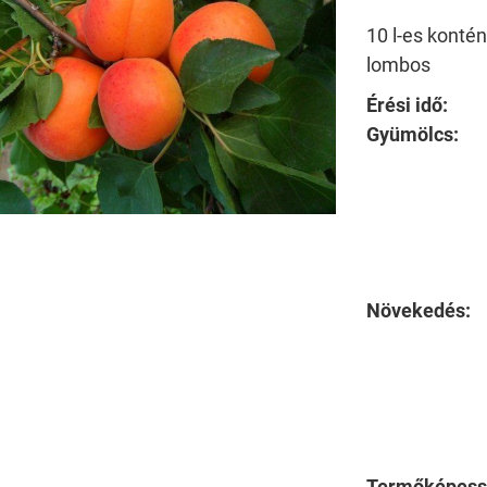
10 l-es konté
lombos
Érési idő:
Gyümölcs:
Növekedés:
Termőképess