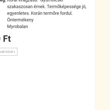
szakaszosan érnek. Termőképessége jó,
egyenletes. Korán termőre fordul.
Öntermékeny
Myrobalan
 Ft
ncek közé »