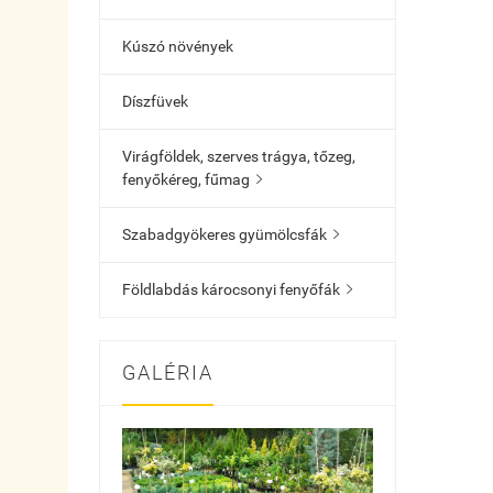
Kúszó növények
Díszfüvek
Virágföldek, szerves trágya, tőzeg,
fenyőkéreg, fűmag

Szabadgyökeres gyümölcsfák

Földlabdás károcsonyi fenyőfák

GALÉRIA