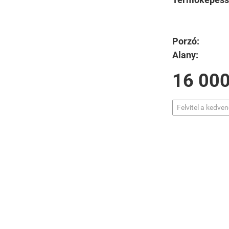
Porzó:
Alany:
16 000
Felvitel a kedve