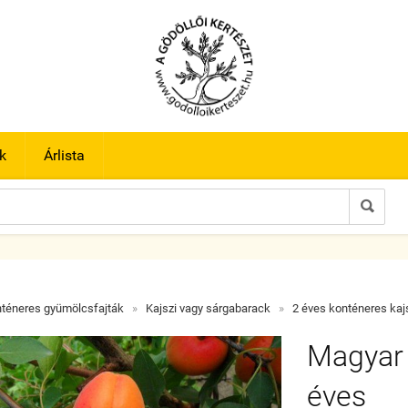
k
Árlista

téneres gyümölcsfajták
»
Kajszi vagy sárgabarack
»
2 éves konténeres kaj
Magyar k
éves