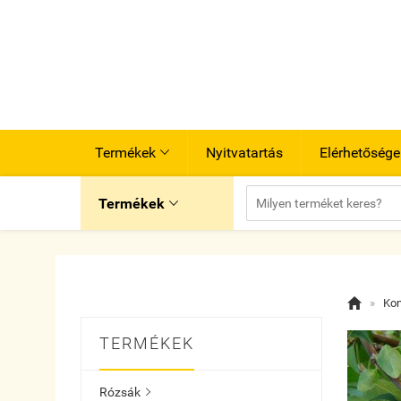
Termékek
Nyitvatartás
Elérhetősége

Termékek


»
Kon
TERMÉKEK
Rózsák
