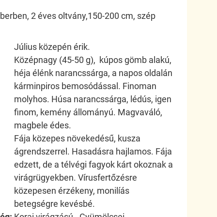
nberben, 2 éves oltvány,150-200 cm, szép
Július közepén érik.
Középnagy (45-50 g), kúpos gömb alakú,
héja élénk narancssárga, a napos oldalán
kárminpiros bemosódással. Finoman
molyhos. Húsa narancssárga, lédús, igen
finom, kemény állományú. Magvaváló,
magbele édes.
Fája közepes növekedésű, kusza
ágrendszerrel. Hasadásra hajlamos. Fája
edzett, de a télvégi fagyok kárt okoznak a
virágrügyekben. Vírusfertőzésre
közepesen érzékeny, monilíás
betegségre kevésbé.
ég:
Korai virágzású. Gyümölcsei