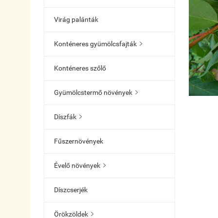
Virág palánták
Konténeres gyümölcsfajták

Konténeres szőlő
Gyümölcstermő növények

Díszfák

Fűszernövények
Évelő növények

Díszcserjék
Örökzöldek
