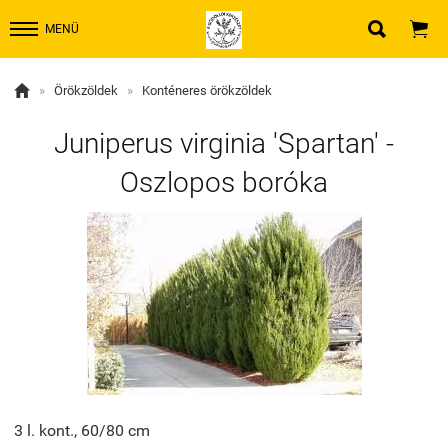


MENÜ

»
Örökzöldek
»
Konténeres örökzöldek
Juniperus virginia 'Spartan' -
Oszlopos boróka
3 l. kont., 60/80 cm