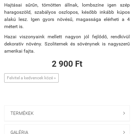
Hajtásai sűrűn, tömötten állnak, lombszíne igen szép
haragoszöld, szabályos oszlopos, később inkább kúpos
alakú lesz. Igen gyors növésű, magassága elérheti a 4
métert is.
Hazai viszonyaink mellett nagyon jól fejlődő, rendkívül
dekoratív növény. Szoliternek és sövénynek is nagyszerű
amerikai fajta.
2 900 Ft
Felvitel a kedvencek közé »
TERMÉKEK

GALÉRIA
