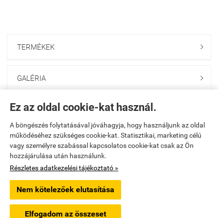
TERMÉKEK

GALÉRIA

Ez az oldal cookie-kat használ.
ONLINE GAZDABOLT

A böngészés folytatásával jóváhagyja, hogy használjunk az oldal
működéséhez szükséges cookie-kat. Statisztikai, marketing célú
Saját fiók

vagy személyre szabással kapcsolatos cookie-kat csak az Ön
hozzájárulása után használunk.
Elérhetőségek

Részletes adatkezelési tájékoztató »
Nem kötelezőek elutasítása
godolloikerteszet.hu -
PAKANS Kft.
-
ÁSZF
-
Adatkezelési tájékoztató
Elfogadom az összeset
Webáruház készítés
a StartÜzlettel.