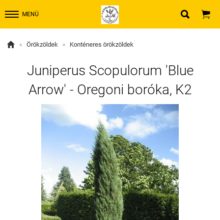


MENÜ

»
Örökzöldek
»
Konténeres örökzöldek
Juniperus Scopulorum 'Blue
Arrow' - Oregoni boróka, K2