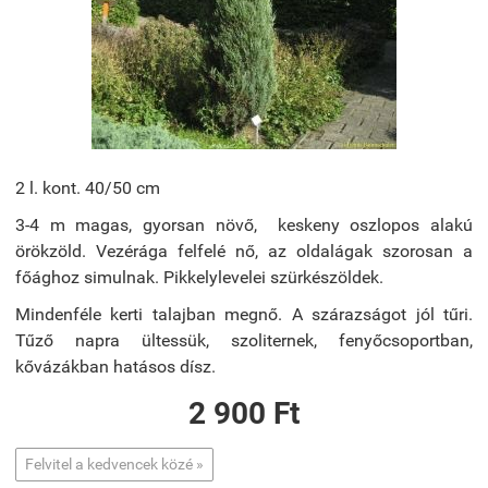
2 l. kont. 40/50 cm
3-4 m magas, gyorsan növő, keskeny oszlopos alakú
örökzöld. Vezérága felfelé nő, az oldalágak szorosan a
főághoz simulnak. Pikkelylevelei szürkészöldek.
Mindenféle kerti talajban megnő. A szárazságot jól tűri.
Tűző napra ültessük, szoliternek, fenyőcsoportban,
kővázákban hatásos dísz.
2 900 Ft
Felvitel a kedvencek közé »