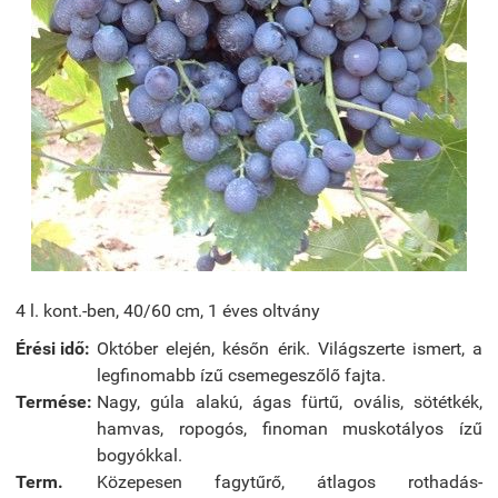
4 l. kont.-ben, 40/60 cm, 1 éves oltvány
Érési idő:
Október elején, későn érik. Világszerte ismert, a
legfinomabb ízű csemegeszőlő fajta.
Termése:
Nagy, gúla alakú, ágas fürtű, ovális, sötétkék,
hamvas, ropogós, finoman muskotályos ízű
bogyókkal.
Term.
Közepesen fagytűrő, átlagos rothadás-