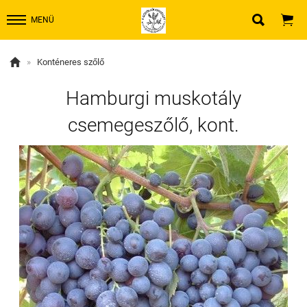


MENÜ

»
Konténeres szőlő
Hamburgi muskotály
csemegeszőlő, kont.