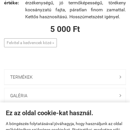
értéke:
érzékenységű, jó termőképességű, törékeny
kocsányzatú fajta, páratlan finom zamattal.
Kettős hasznosítású. Hosszúmetszést igényel.
5 000 Ft
Felvitel a kedvencek közé »
TERMÉKEK

GALÉRIA

Ez az oldal cookie-kat használ.
ONLINE GAZDABOLT

A böngészés folytatásával jóváhagyja, hogy használjunk az oldal
működéséhez szükséges cookie-kat. Statisztikai, marketing célú