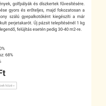
ények, golfpályák és díszkertek fűvesítésére.
dése gyors és erőteljes, majd fokozatosan a
ony szálú gyepalkotóként kiegészíti a már
kult perjetakarót. Új pázsit telepítésénél 1 kg
elegendő, felújítás esetén pedig 30-40 m
2
-re.
20%
sz: 68%
%
Ft
ncek közé »