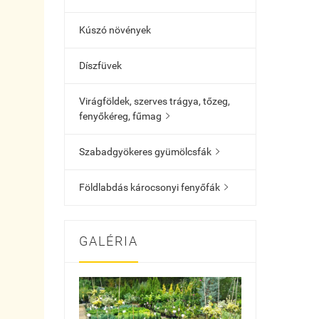
Kúszó növények
Díszfüvek
Virágföldek, szerves trágya, tőzeg,
fenyőkéreg, fűmag

Szabadgyökeres gyümölcsfák

Földlabdás károcsonyi fenyőfák

GALÉRIA