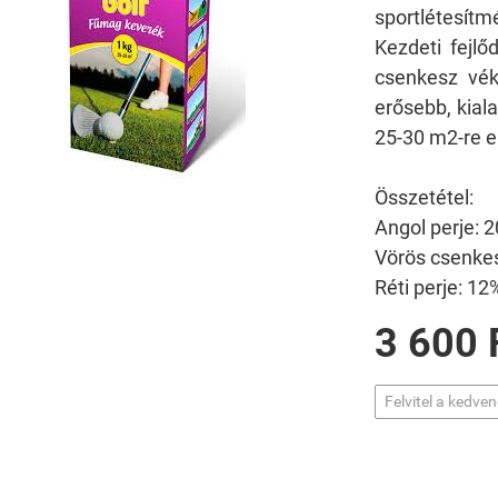
sportlétesítm
Kezdeti fejlő
csenkesz vék
erősebb, kiala
25-30 m
2
-re 
Összetétel:
Angol perje: 
Vörös csenke
Réti perje: 12
3 600 
Felvitel a kedve