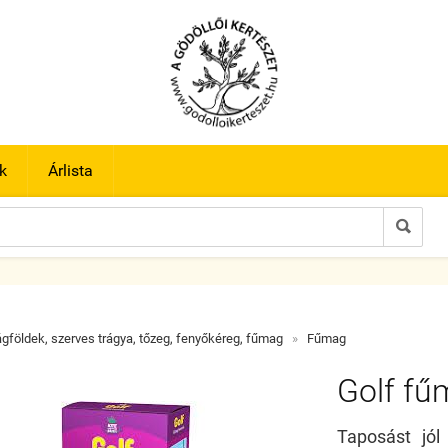
k
Árlista

ágföldek, szerves trágya, tőzeg, fenyőkéreg, fűmag
»
Fűmag
Golf fű
Taposást jól