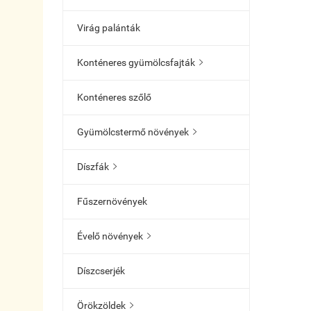
Virág palánták
Konténeres gyümölcsfajták

Konténeres szőlő
Gyümölcstermő növények

Díszfák

Fűszernövények
Évelő növények

Díszcserjék
Örökzöldek
