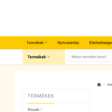
Termékek
Nyitvatartás
Elérhetősége

Termékek


»
Vir
TERMÉKEK
Rózsák
