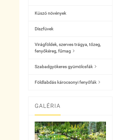
Kúszó növények
Díszfüvek
Virágföldek, szerves trágya, tőzeg,
fenyőkéreg, fűmag

Szabadgyökeres gyümölcsfák

Földlabdás károcsonyi fenyőfák

GALÉRIA