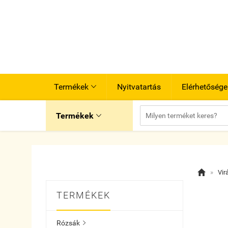
Termékek
Nyitvatartás
Elérhetősége

Termékek


»
Vir
TERMÉKEK
Rózsák
