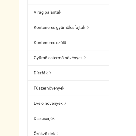
Virág palánták
Konténeres gyümölcsfajták

Konténeres szőlő
Gyümölcstermő növények

Díszfák

Fűszernövények
Évelő növények

Díszcserjék
Örökzöldek
