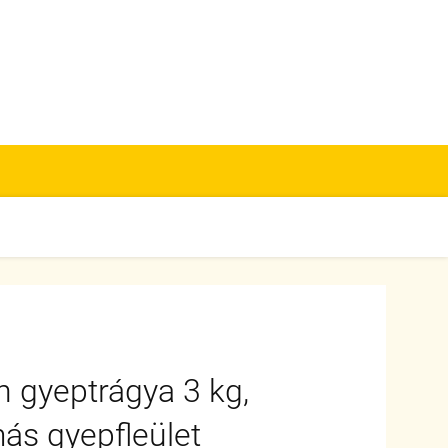
n gyeptrágya 3 kg,
ás gyepfleület