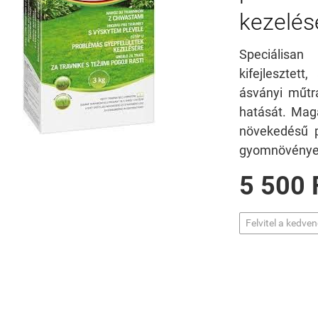
kezelés
Speciális
kifejlesztet
ásványi műtr
hatását. Mag
növekedésű p
gyomnövénye
5 500 
Felvitel a kedve