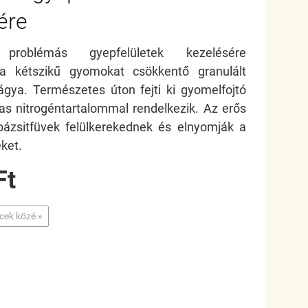
ére
an
problémás
gyepfelületek kezelésére
t, a kétszikű gyomokat csökkentő granulált
ágya. Természetes úton fejti ki gyomelfojtó
as nitrogéntartalommal rendelkezik. Az erős
ázsitfüvek felülkerekednek és elnyomják a
ket.
Ft
ncek közé »