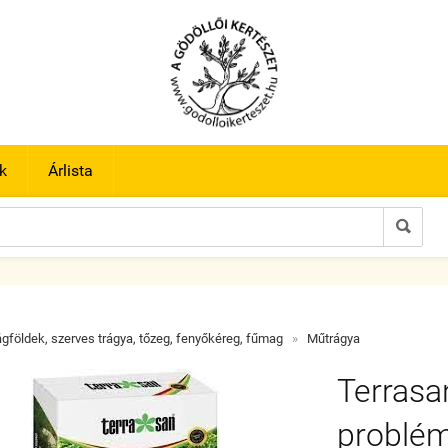
k
Árlista

ágföldek, szerves trágya, tőzeg, fenyőkéreg, fűmag
»
Műtrágya
Terrasa
problém