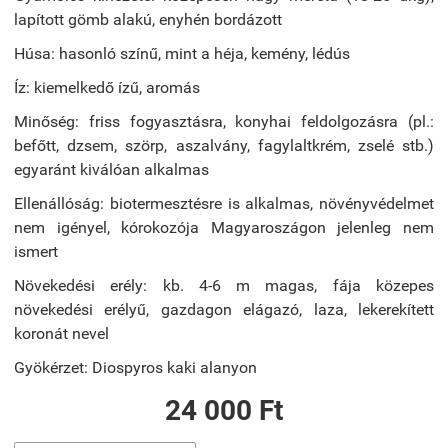
lapított gömb alakú, enyhén bordázott
Húsa:
hasonló színű, mint a héja, kemény, lédús
Íz:
kiemelkedő ízű, aromás
Minőség:
friss fogyasztásra, konyhai feldolgozásra (pl.:
befőtt, dzsem, szörp, aszalvány, fagylaltkrém, zselé stb.)
egyaránt kiválóan alkalmas
Ellenállóság:
biotermesztésre is alkalmas, növényvédelmet
nem igényel, kórokozója Magyaroszágon jelenleg nem
ismert
Növekedési erély:
kb. 4-6 m magas, fája közepes
növekedési erélyű, gazdagon elágazó, laza, lekerekített
koronát nevel
Gyökérzet:
Diospyros kaki alanyon
24 000 Ft