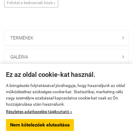
Felvitel a kedvencek közé »
TERMÉKEK

GALÉRIA

Ez az oldal cookie-kat használ.
ONLINE GAZDABOLT

A böngészés folytatásával jóváhagyja, hogy használjunk az oldal
működéséhez szükséges cookie-kat. Statisztikai, marketing célú
Saját fiók

vagy személyre szabással kapcsolatos cookie-kat csak az Ön
hozzájárulása után használunk.
Elérhetőségek

Részletes adatkezelési tájékoztató »
Nem kötelezőek elutasítása
godolloikerteszet.hu -
PAKANS Kft.
-
ÁSZF
-
Adatkezelési tájékoztató