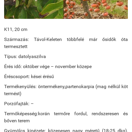
K11, 20 cm
Származás:
Távol-Keleten többfelé már ősidők óta
termesztett
Típus:
datolyaszilva
Érés idő:
október vége – november közepe
Éréscsoport:
kései érésű
Termékenyülés:
öntermékeny,partenokarpia (mag nélkül köt
termést)
Porzófajták:
–
Termőképesség:
korán termőre fordul, rendszeresen és
bőven terem
Gyümölcs kinézete:
közepesen nagy méretű (18-25 dkg),