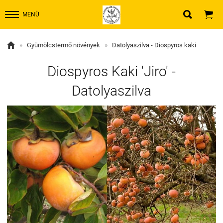


MENÜ

»
Gyümölcstermő növények
»
Datolyaszilva - Diospyros kaki
Diospyros Kaki 'Jiro' -
Datolyaszilva