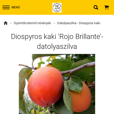


MENÜ

»
Gyümölcstermő növények
»
Datolyaszilva - Diospyros kaki
Diospyros kaki 'Rojo Brillante'-
datolyaszilva