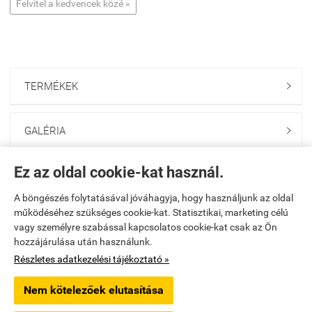
Felvitel a kedvencek közé »
TERMÉKEK

GALÉRIA

Ez az oldal cookie-kat használ.
ONLINE GAZDABOLT

A böngészés folytatásával jóváhagyja, hogy használjunk az oldal
működéséhez szükséges cookie-kat. Statisztikai, marketing célú
Saját fiók

vagy személyre szabással kapcsolatos cookie-kat csak az Ön
hozzájárulása után használunk.
Elérhetőségek

Részletes adatkezelési tájékoztató »
Nem kötelezőek elutasítása
godolloikerteszet.hu -
PAKANS Kft.
-
ÁSZF
-
Adatkezelési tájékoztató