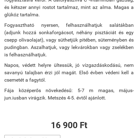
és kétszer annyi rostot tartalmaz, mint az alma. Magas a
glükóz tartalma.
Fogyasztható nyersen, felhasználhatjuk salátákban
(adjunk hozzá sonkaforgácsot, néhány pisztáciát és egy
csepp olívaolajat), vagy süthetjük pitében, süteményben és
pudingban. Aszalhatjuk, vagy lekvárokban vagy zselékben
is felhasználhatjuk.
Napos, védett helyre ültessük, jó vízgazdáskodású, nem
savanyú talajban érzi jól magát. Első évben védeni kell a
csemetét a fagytól.
Fája középerős növekedésű: 5-7 m magas, május-
jun.iusban virágzik. Metszés 4-5. évtől ajánlott.
16 900 Ft