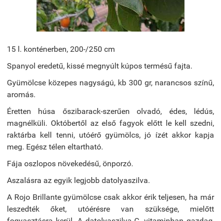
15 l. konténerben, 200-/250 cm
Spanyol eredetű, kissé megnyúlt kúpos termésű fajta.
Gyümölcse közepes nagyságú, kb 300 gr, narancsos színű,
aromás.
Éretten húsa őszibarack-szerűen olvadó, édes, lédús,
magnélküli. Októbertől az első fagyok előtt le kell szedni,
raktárba kell tenni, utóérő gyümölcs, jó ízét akkor kapja
meg. Egész télen eltartható.
Fája oszlopos növekedésű, önporzó.
Aszalásra az egyik legjobb datolyaszilva.
A Rojo Brillante gyümölcse csak akkor érik teljesen, ha már
leszedték őket, utóérésre van szüksége, mielőtt
fogyasztásra kerül. A datolyaszilva C -vitaminban gazdag,