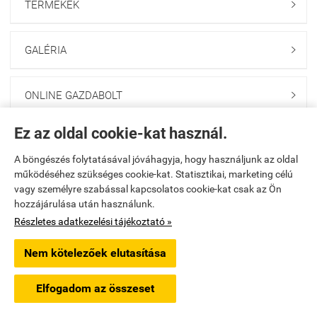
TERMÉKEK

GALÉRIA

ONLINE GAZDABOLT

Ez az oldal cookie-kat használ.
Saját fiók

A böngészés folytatásával jóváhagyja, hogy használjunk az oldal
működéséhez szükséges cookie-kat. Statisztikai, marketing célú
Elérhetőségek

vagy személyre szabással kapcsolatos cookie-kat csak az Ön
hozzájárulása után használunk.
godolloikerteszet.hu -
PAKANS Kft.
-
ÁSZF
-
Adatkezelési tájékoztató
Részletes adatkezelési tájékoztató »
Nem kötelezőek elutasítása
Webáruház készítés
a StartÜzlettel.
Elfogadom az összeset