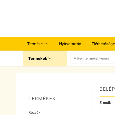
Termékek
Nyitvatartás
Elérhetősége

Termékek

BELÉP
TERMÉKEK
E-mail:
Rózsák
