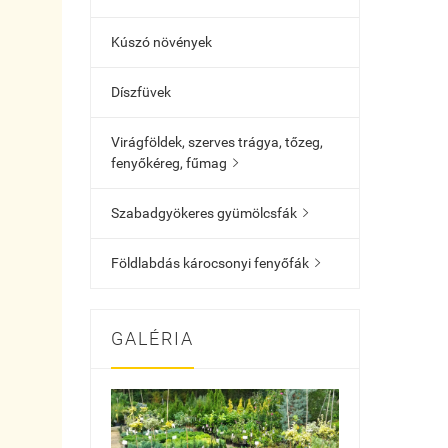
Kúszó növények
Díszfüvek
Virágföldek, szerves trágya, tőzeg,
fenyőkéreg, fűmag

Szabadgyökeres gyümölcsfák

Földlabdás károcsonyi fenyőfák

GALÉRIA