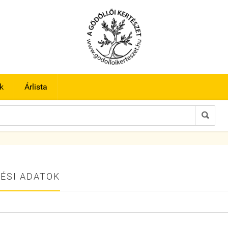
k
Árlista

ÉSI ADATOK