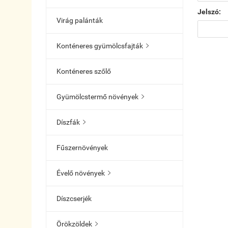
Jelszó:
Virág palánták
Konténeres gyümölcsfajták

Konténeres szőlő
Gyümölcstermő növények

Díszfák

Fűszernövények
Évelő növények

Díszcserjék
Örökzöldek
