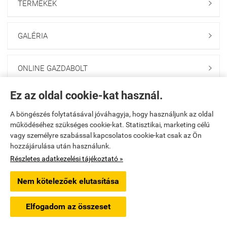
TERMÉKEK

GALÉRIA

ONLINE GAZDABOLT

Ez az oldal cookie-kat használ.
Saját fiók

A böngészés folytatásával jóváhagyja, hogy használjunk az oldal
működéséhez szükséges cookie-kat. Statisztikai, marketing célú
Elérhetőségek

vagy személyre szabással kapcsolatos cookie-kat csak az Ön
hozzájárulása után használunk.
godolloikerteszet.hu -
PAKANS Kft.
-
ÁSZF
-
Adatkezelési tájékoztató
Részletes adatkezelési tájékoztató »
Nem kötelezőek elutasítása
Webáruház készítés
a StartÜzlettel.
Elfogadom az összeset