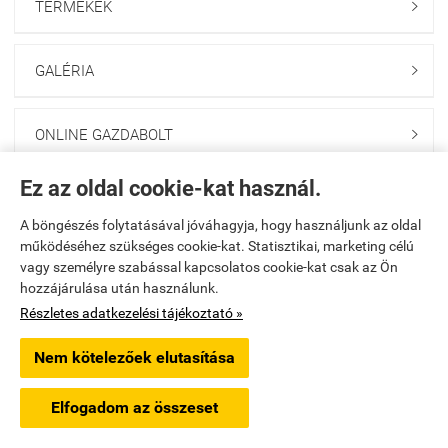
TERMÉKEK

GALÉRIA

ONLINE GAZDABOLT

Ez az oldal cookie-kat használ.
Saját fiók

A böngészés folytatásával jóváhagyja, hogy használjunk az oldal
működéséhez szükséges cookie-kat. Statisztikai, marketing célú
Elérhetőségek

vagy személyre szabással kapcsolatos cookie-kat csak az Ön
hozzájárulása után használunk.
godolloikerteszet.hu -
PAKANS Kft.
-
ÁSZF
-
Adatkezelési tájékoztató
Részletes adatkezelési tájékoztató »
Nem kötelezőek elutasítása
Webáruház készítés
a StartÜzlettel.
Elfogadom az összeset