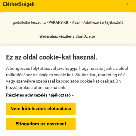
Elérhetőségek

godolloikerteszet.hu -
PAKANS Kft.
-
ÁSZF
-
Adatkezelési tájékoztató
Webáruház készítés
a StartÜzlettel.
Ez az oldal cookie-kat használ.
A böngészés folytatásával jóváhagyja, hogy használjunk az oldal
működéséhez szükséges cookie-kat. Statisztikai, marketing célú
vagy személyre szabással kapcsolatos cookie-kat csak az Ön
hozzájárulása után használunk.
Részletes adatkezelési tájékoztató »
Nem kötelezőek elutasítása
Elfogadom az összeset