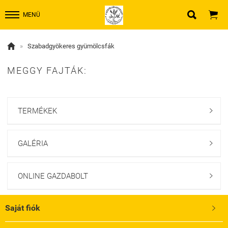


MENÜ

»
Szabadgyökeres gyümölcsfák
MEGGY FAJTÁK:
TERMÉKEK

GALÉRIA

ONLINE GAZDABOLT

Saját fiók
