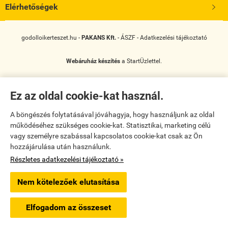
Elérhetőségek

godolloikerteszet.hu -
PAKANS Kft.
-
ÁSZF
-
Adatkezelési tájékoztató
Webáruház készítés
a StartÜzlettel.
Ez az oldal cookie-kat használ.
A böngészés folytatásával jóváhagyja, hogy használjunk az oldal
működéséhez szükséges cookie-kat. Statisztikai, marketing célú
vagy személyre szabással kapcsolatos cookie-kat csak az Ön
hozzájárulása után használunk.
Részletes adatkezelési tájékoztató »
Nem kötelezőek elutasítása
Elfogadom az összeset